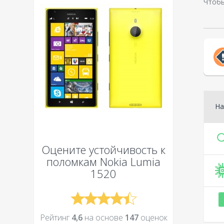
Чтобы
На
Оцените устойчивость к
поломкам
Nokia Lumia
1520
Рейтинг
4,6
на основе
147
оценок