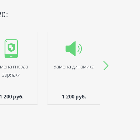
20:
мена гнезда
Замена динамика
Ремонт (
зарядки
каме
1 200 руб.
1 200 руб.
1 100 