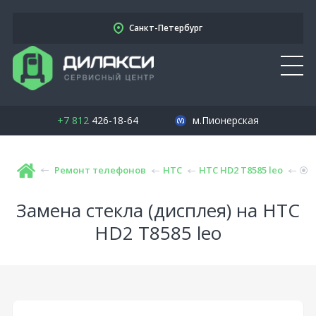
Санкт-Петербург
+7 812
426-18-64
м.Пионерская
Ремонт телефонов
HTC
HTC HD2 T8585 leo
Замена стекла (дисплея) на HTC
HD2 T8585 leo