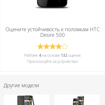
Оцените устойчивость к поломкам
HTC
Desire 500
Рейтинг
4
на основе
132
оценок
Проголосуйте за устройcтво!
Другие модели