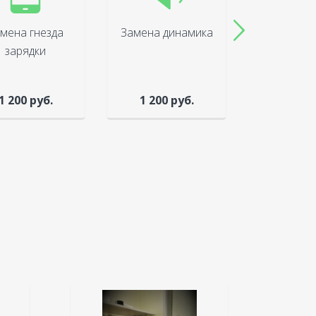
мена гнезда
Замена динамика
Ремонт (
зарядки
каме
1 200 руб.
1 200 руб.
1 100 