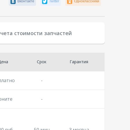
Вконтакте
Twitter
Одноклассники
учета стоимости запчастей
Цена
Срок
Гарантия
платно
-
оните
-
00 руб.
50 мин
3 месяца