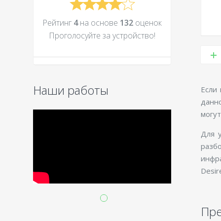
Рейтинг
4
на основе
132
оценок
Проголосуйте за устройcтво!
Наши работы
Если
данн
могут
Для 
разбо
инфра
Desir
Пр