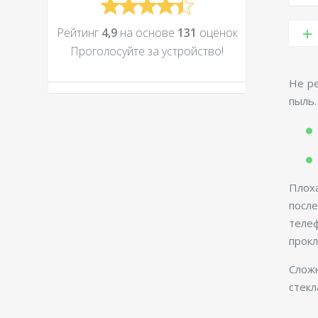
Рейтинг
4,9
на основе
131
оценок
Проголосуйте за устройcтво!
Не ре
пыль.
Плоха
посл
телеф
прокл
Сложн
стекл