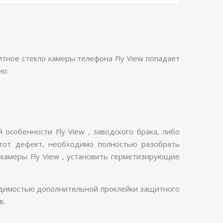
итное стекло камеры телефона Fly View попадает
но:
особенности Fly View , заводского брака, либо
этот дефект, необходимо полностью разобрать
 камеры Fly View , установить герметизирующие
ходимостью дополнительной проклейки защитного
в.