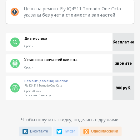
Цены на ремонт Fly IQ4511 Tornado One Octa
указаны
без учета стоимости запчастей
Диагностика
бесплатно
Срок:
-
Установка запчастей клиента
звоните
Срок:
-
Ремонт (замена) кнопок
Fly IQ4511 Tornado One Octa
900 руб.
Срок:
20 мин
Гарантия:
3 месяца
Чтобы получить скидку, поделись с друзьями:
Вконтакте
Twitter
Одноклассники