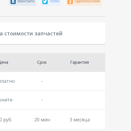
Вконтакте
Twitter
Одноклассники
та стоимости запчастей
Цена
Срок
Гарантия
платно
-
оните
-
0 руб.
20 мин
3 месяца