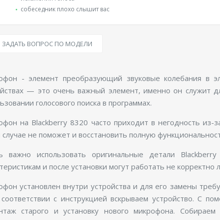
собеседник плохо слышит вас
ЗАДАТЬ ВОПРОС ПО МОДЕЛИ
офон - элемент преобразующий звуковые колебания в эл
ойствах — это очень важный элемент, именно он служит дл
ьзовании голосового поиска в программах.
фон на Blackberry 8320 часто приходит в негодность из-з
 случае не поможет и восстановить полную функциональност
ь важно использовать оригинальные детали Blackberry 
теристикам и после установки могут работать не корректно 
фон установлен внутри устройства и для его замены требуе
 соответствии с инструкцией вскрываем устройство. С п
нтаж старого и установку нового микрофона. Собираем