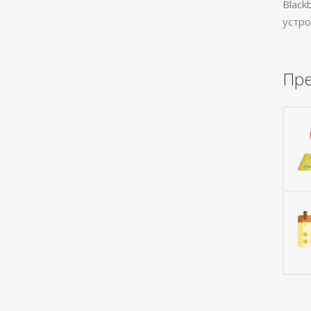
Blac
устро
Пр