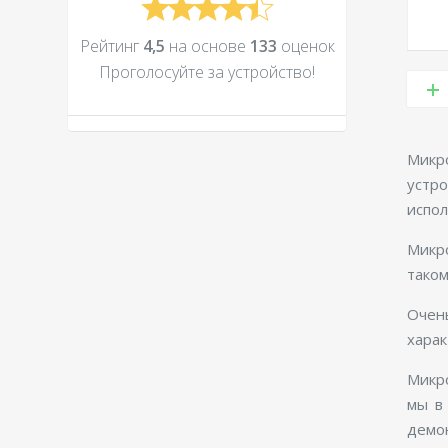
Рейтинг
4,5
на основе
133
оценок
Проголосуйте за устройcтво!
Микр
устр
испол
Микро
таком
Очен
харак
Микро
мы в
демо