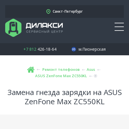
Санкт-Петербург
+7 812
426-18-64
м.Пионерская
Ремонт телефонов
Asus
ASUS ZenFone Max ZC550KL
Замена гнезда зарядки на ASUS
ZenFone Max ZC550KL