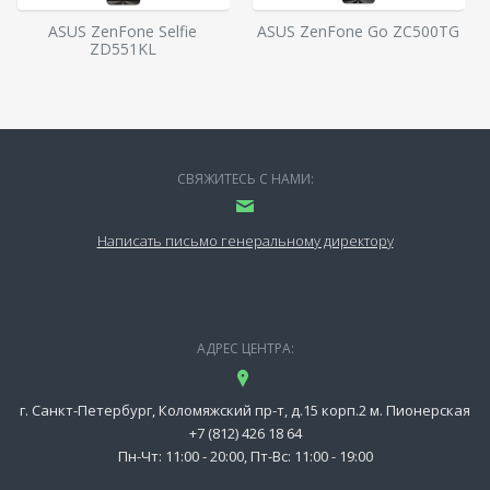
ASUS ZenFone Selfie
ASUS ZenFone Go ZC500TG
ZD551KL
СВЯЖИТЕСЬ С НАМИ:
Написать письмо генеральному директору
АДРЕС ЦЕНТРА:
г. Санкт-Петербург, Коломяжский пр-т, д.15 корп.2 м. Пионерская
+7 (812) 426 18 64
Пн-Чт: 11:00 - 20:00, Пт-Вс: 11:00 - 19:00