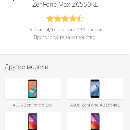
ZenFone Max ZC550KL
Рейтинг
4,9
на основе
131
оценок
Проголосуйте за устройcтво!
Другие модели
ASUS ZenFone 5 Lite
ASUS ZenFone 4 ZE554KL