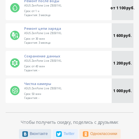
Ремонт после воды
ASUS ZenFone Live ZB501KL
от 1 100 руб.
Срок:
от 1 ч
Гарантия:
3 месяца
Ремонт цепи заряда
ASUS ZenFone Live ZB501KL
1 600 руб.
Срок:
от 30 мин
Гарантия:
3 месяца
Сохранение данных
ASUS ZenFone Live ZB501KL
1 200 руб.
Срок:
от 40 мин
Гарантия:
-
Чистка камеры
ASUS ZenFone Live ZB501KL
1 000 руб.
Срок:
50 мин
Гарантия:
-
Чтобы получить скидку, поделись с друзьями:
Вконтакте
Twitter
Одноклассники