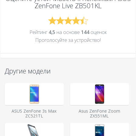
ZenFone Live ZB501KL
Рейтинг
4,5
на основе
144
оценок
Проголосуйте за устройcтво!
Другие модели
ASUS ZenFone 3s Max
Asus ZenFone Zoom
ZC521TL
ZX551ML