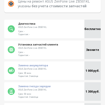
Цены на ремонт ASUS ZenFone Live ZB501KL
указаны
без учета стоимости запчастей
Диагностика
ASUS ZenFone Live ZB501KL
бесплатно
Срок:
-
Гарантия:
-
Установка запчастей клиента
ASUS ZenFone Live ZB501KL
Звоните
Срок:
-
Гарантия:
-
Замена аккумулятора
ASUS ZenFone Live ZB501KL
1 000 руб.
Срок:
30 мин
Гарантия:
3 месяца
Замена гнезда зарядки
ASUS ZenFone Live ZB501KL
1 300 руб.
Срок:
50 мин
Гарантия:
3 месяца