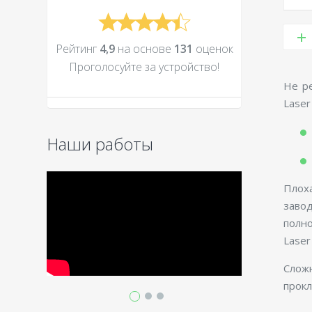
Рейтинг
4,9
на основе
131
оценок
Проголосуйте за устройcтво!
Не ре
Laser
Наши работы
Плох
заво
полн
Laser
Сложн
прокл