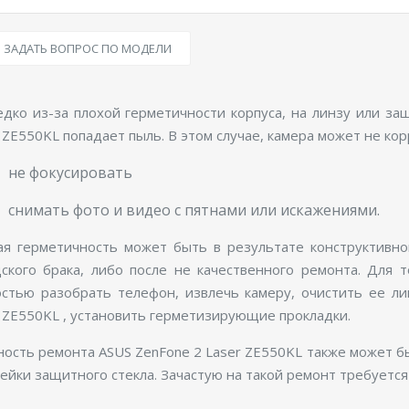
ЗАДАТЬ ВОПРОС ПО МОДЕЛИ
дко из-за плохой герметичности корпуса, на линзу или з
 ZE550KL попадает пыль. В этом случае, камера может не кор
не фокусировать
снимать фото и видео с пятнами или искажениями.
ая герметичность может быть в результате конструктивно
дского брака, либо после не качественного ремонта. Для 
остью разобрать телефон, извлечь камеру, очистить ее л
 ZE550KL , установить герметизирующие прокладки.
ость ремонта ASUS ZenFone 2 Laser ZE550KL также может 
ейки защитного стекла. Зачастую на такой ремонт требуется 