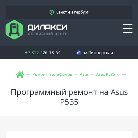
Санкт-Петербург
+7 812
426-18-64
м.Пионерская
Ремонт телефонов
Asus
Asus P535
Программный ремонт на Asus
P535