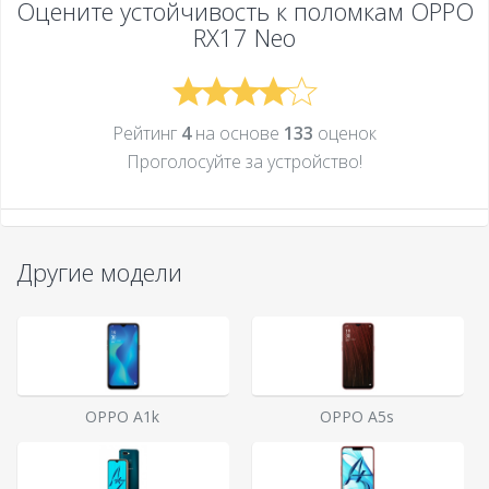
Оцените устойчивость к поломкам
OPPO
RX17 Neo
Рейтинг
4
на основе
133
оценок
Проголосуйте за устройcтво!
Другие модели
OPPO A1k
OPPO A5s