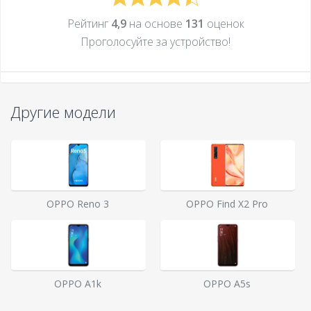
Рейтинг
4,9
на основе
131
оценок
Проголосуйте за устройcтво!
Другие модели
OPPO Reno 3
OPPO Find X2 Pro
OPPO A1k
OPPO A5s