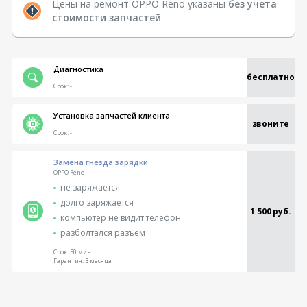
Цены на ремонт OPPO Reno указаны
без учета
стоимости запчастей
Диагностика
бесплатно
Срок:
-
Установка запчастей клиента
звоните
Срок:
-
Замена гнезда зарядки
OPPO Reno
не заряжается
долго заряжается
1 500 руб.
компьютер не видит телефон
разболтался разъём
Срок:
50 мин
Гарантия:
3 месяца