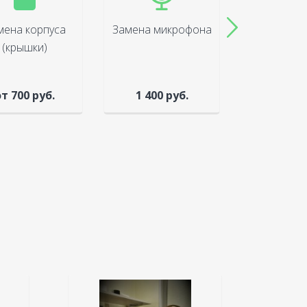
мена корпуса
Замена микрофона
Замена 
(крышки)
(диспл
т 700 руб.
1 400 руб.
1 300 