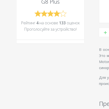
G8 Plus
Рейтинг
4
на основе
133
оценок
Проголосуйте за устройcтво!
В осн
Это 
Moto
синхр
Для у
проис
Пр