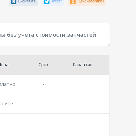
Вконтакте
Twitter
Одноклассники
аны
без учета стоимости запчастей
Цена
Срок
Гарантия
платно
-
оните
-