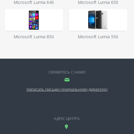
Microsoft Lumia 640
Microsoft Lumia 650
Microsoft Lumia 850
Microsoft Lumia 550
СВЯЖИТЕСЬ С НАМИ:
Написать письмо генеральному директору
АДРЕС ЦЕНТРА: