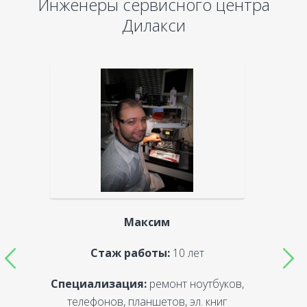
Инженеры сервисного центра
Дилакси
Максим
Стаж работы:
10 лет
Специализация:
ремонт ноутбуков,
С
телефонов, планшетов, эл. книг