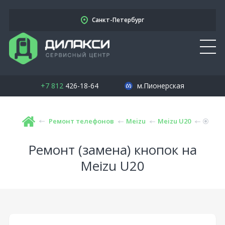
Санкт-Петербург
+7 812
426-18-64
м.Пионерская
Ремонт телефонов
Meizu
Meizu U20
Ремонт (замена) кнопок на
Meizu U20