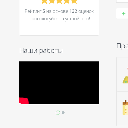
Рейтинг
5
на основе
132
оценок
Проголосуйте за устройcтво!
Пр
Наши работы