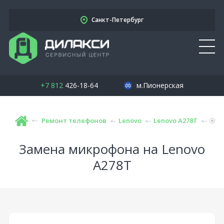
Санкт-Петербург
+7 812
426-18-64
м.Пионерская
Ремонт телефонов
Lenovo
Lenovo A278T
Замена микрофона на Lenovo
A278T