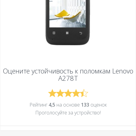
Оцените устойчивость к поломкам
Lenovo
A278T
Рейтинг
4,5
на основе
133
оценок
Проголосуйте за устройcтво!