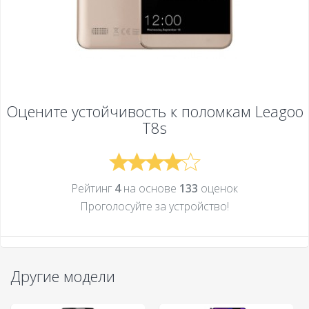
Оцените устойчивость к поломкам
Leagoo
T8s
Рейтинг
4
на основе
133
оценок
Проголосуйте за устройcтво!
Другие модели