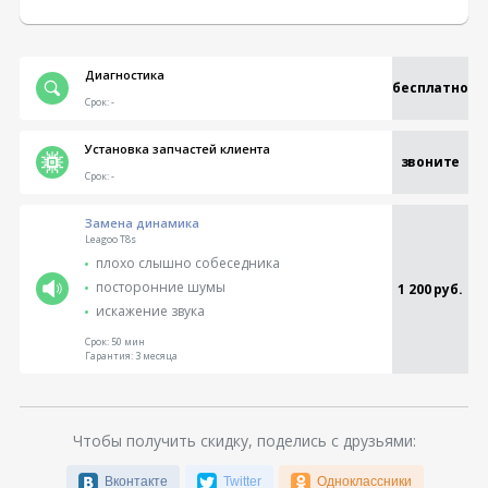
Диагностика
бесплатно
Срок:
-
Установка запчастей клиента
звоните
Срок:
-
Замена динамика
Leagoo T8s
плохо слышно собеседника
посторонние шумы
1 200 руб.
искажение звука
Срок:
50 мин
Гарантия:
3 месяца
Чтобы получить скидку, поделись с друзьями:
Вконтакте
Twitter
Одноклассники