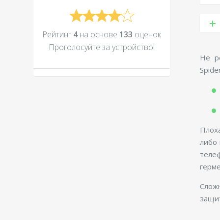
Рейтинг
4
на основе
133
оценок
Проголосуйте за устройcтво!
Не р
Spide
Плоха
либо 
теле
герм
Слож
защит