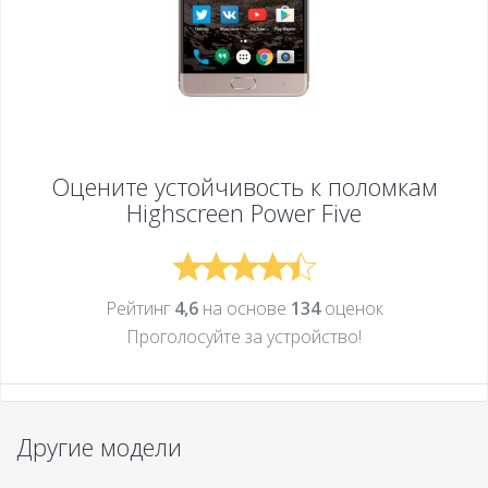
Оцените устойчивость к поломкам
Highscreen Power Five
Рейтинг
4,6
на основе
134
оценок
Проголосуйте за устройcтво!
Другие модели