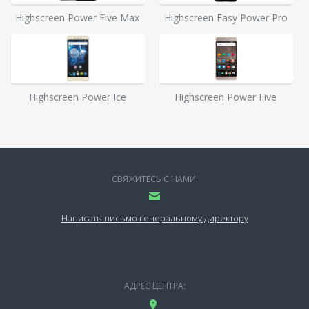
Highscreen Power Five Max
Highscreen Easy Power Pro
Highscreen Power Ice
Highscreen Power Five
СВЯЖИТЕСЬ С НАМИ:
Написать письмо генеральному директору
АДРЕС ЦЕНТРА: