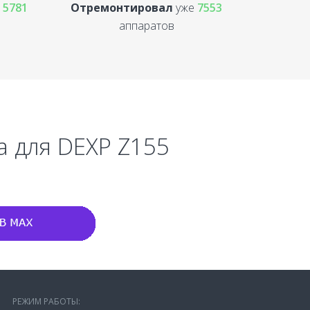
е
5781
Отремонтировал
уже
7553
аппаратов
а для DEXP Z155
РЕЖИМ РАБОТЫ: