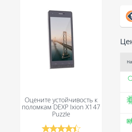
Цен
На
Оцените устойчивость к
поломкам
DEXP Ixion X147
Puzzle