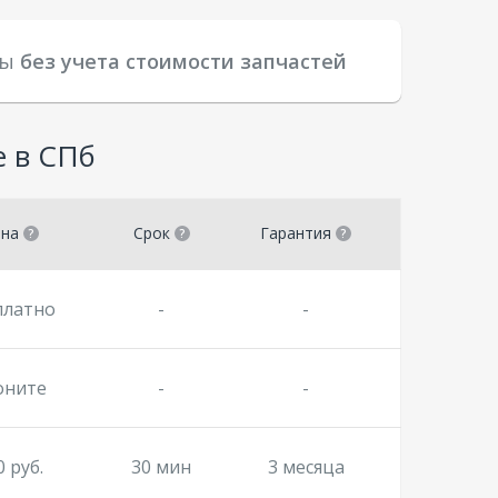
ны
без учета стоимости запчастей
e в СПб
ена
Срок
Гарантия
платно
-
-
оните
-
-
0 руб.
30 мин
3 месяца