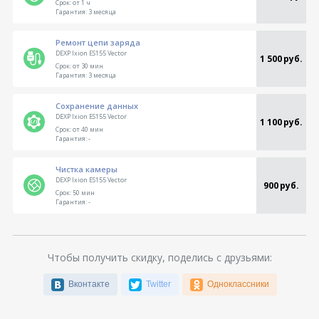
Срок:
от 1 ч
Гарантия:
3 месяца
Ремонт цепи заряда
DEXP Ixion ES155 Vector
1 500 руб.
Срок:
от 30 мин
Гарантия:
3 месяца
Сохранение данных
DEXP Ixion ES155 Vector
1 100 руб.
Срок:
от 40 мин
Гарантия:
-
Чистка камеры
DEXP Ixion ES155 Vector
900 руб.
Срок:
50 мин
Гарантия:
-
Чтобы получить скидку, поделись с друзьями:
Вконтакте
Twitter
Одноклассники