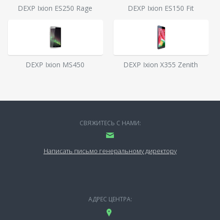
DEXP Ixion ES250 Rage
DEXP Ixion ES150 Fit
DEXP Ixion MS450
DEXP Ixion X355 Zenith
СВЯЖИТЕСЬ С НАМИ:
Написать письмо генеральному директору
АДРЕС ЦЕНТРА: