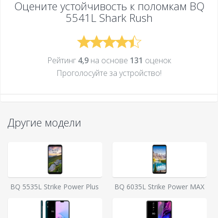
Оцените устойчивость к поломкам
BQ
5541L Shark Rush
Рейтинг
4,9
на основе
131
оценок
Проголосуйте за устройcтво!
Другие модели
BQ 5535L Strike Power Plus
BQ 6035L Strike Power MAX