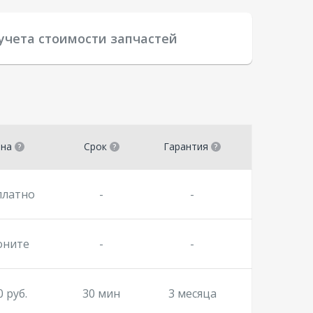
 учета стоимости запчастей
ена
Срок
Гарантия
платно
-
-
оните
-
-
0 руб.
30 мин
3 месяца