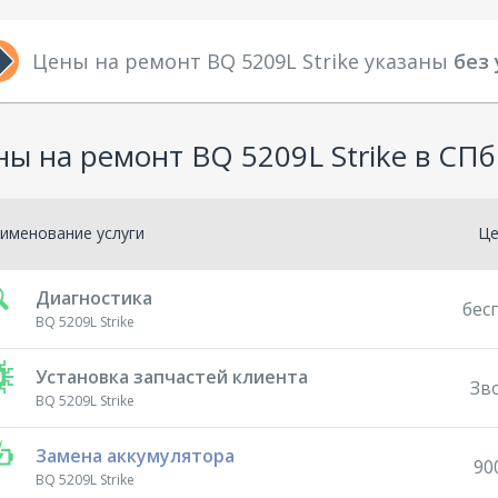
Цены на ремонт BQ 5209L Strike указаны
без
ы на ремонт BQ 5209L Strike в СПб
именование услуги
Ц
Диагностика
бес
BQ 5209L Strike
Установка запчастей клиента
Зв
BQ 5209L Strike
Замена аккумулятора
90
BQ 5209L Strike