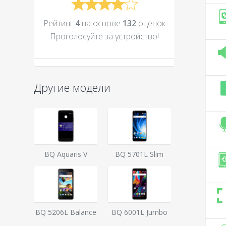
Рейтинг
4
на основе
132
оценок
Проголосуйте за устройcтво!
Другие модели
BQ Aquaris V
BQ 5701L Slim
BQ 5206L Balance
BQ 6001L Jumbo