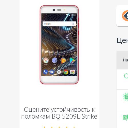
Цен
На
Оцените устойчивость к
поломкам
BQ 5209L Strike