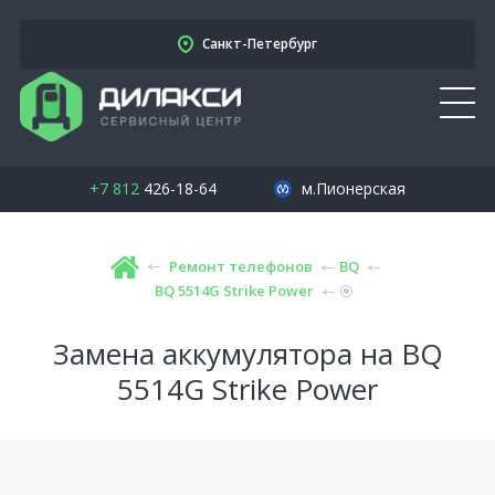
Санкт-Петербург
+7 812
426-18-64
м.Пионерская
Ремонт телефонов
BQ
BQ 5514G Strike Power
Замена аккумулятора на BQ
5514G Strike Power