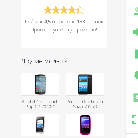
Рейтинг
4,5
на основе
133
оценок
Проголосуйте за устройcтво!
Другие модели
Alcatel One Touch
Alcatel OneTouch
Pop C7 7040D
Snap 7025D