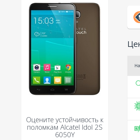
Цен
На
Оцените устойчивость к
поломкам
Alcatel Idol 2S
6050Y