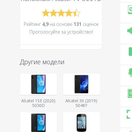
Рейтинг
4,9
на основе
131
оценок
Проголосуйте за устройcтво!
Другие модели
Alcatel 1SE (2020)
Alcatel 3X (2019)
5030D
5048Y