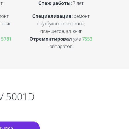
ет
Стаж работы:
7 лет
монт
Специализация:
ремонт
 книг
ноутбуков, телефонов,
планшетов, эл. книг
е
5781
Отремонтировал
уже
7553
аппаратов
1V 5001D