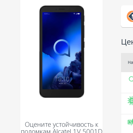
Цен
На
Оцените устойчивость к
поломкам
Alcatel 1V 5001D