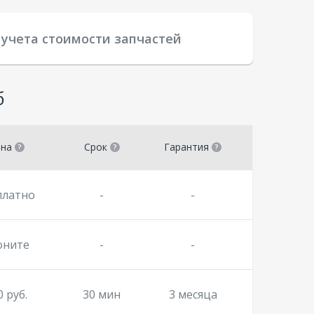
 учета стоимости запчастей
б
ена
Срок
Гарантия
платно
-
-
оните
-
-
0 руб.
30 мин
3 месяца