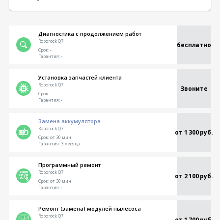
Диагностика с продолжением работ
Roborock Q7
бесплатно
Срок:
-
Гарантия:
-
Установка запчастей клиента
Roborock Q7
Звоните
Срок:
-
Гарантия:
-
Замена аккумулятора
Roborock Q7
от 1 300 руб.
Срок:
от 30 мин
Гарантия:
3 месяца
Программный ремонт
Roborock Q7
от 2 100 руб.
Срок:
от 30 мин
Гарантия:
-
Ремонт (замена) модулей пылесоса
Roborock Q7
от 1 700 руб.