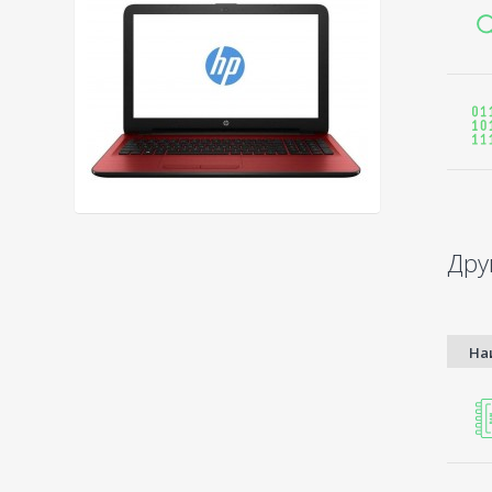
Дру
На