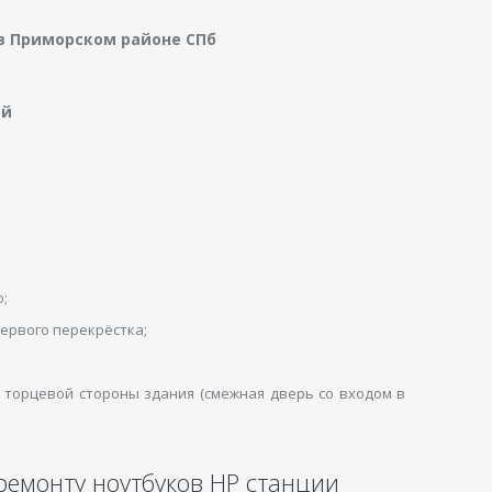
 в Приморском районе СПб
ой
;
первого перекрёстка;
 торцевой стороны здания (смежная дверь со входом в
ремонту ноутбуков HP станции