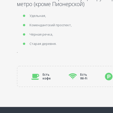
метро (кроме Пионерской)
Удельная,
Комендантский проспект,
Чёрная речка,
Старая деревня.
.
Есть
Есть
кофе
Wi-Fi