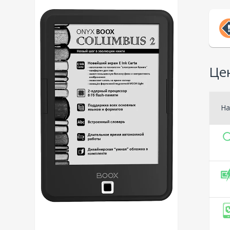
Це
На