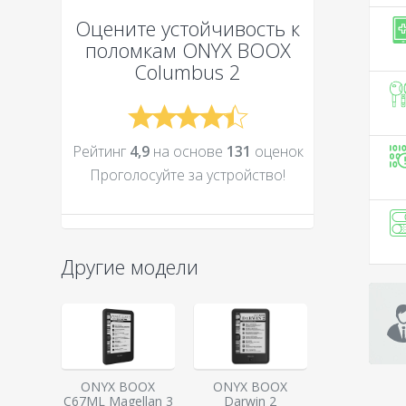
Оцените устойчивость к
поломкам
ONYX BOOX
Columbus 2
Рейтинг
4,9
на основе
131
оценок
Проголосуйте за устройcтво!
Другие модели
ONYX BOOX
ONYX BOOX
С67ML Magellan 3
Darwin 2