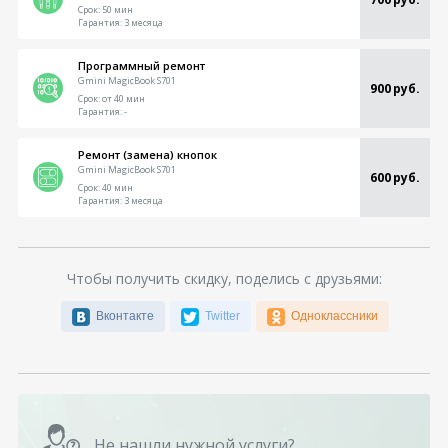
Срок:
50 мин
Гарантия:
3 месяца
Программный ремонт
Gmini MagicBook S701
900 руб.
Срок:
от 40 мин
Гарантия:
-
Ремонт (замена) кнопок
Gmini MagicBook S701
600 руб.
Срок:
40 мин
Гарантия:
3 месяца
Чтобы получить скидку, поделись с друзьями:
Вконтакте
Twitter
Одноклассники
Не нашли нужной услуги?