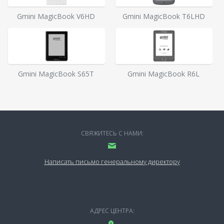
Gmini MagicBook V6HD
Gmini MagicBook T6LHD
Gmini MagicBook S65T
Gmini MagicBook R6L
СВЯЖИТЕСЬ С НАМИ:
Написать письмо генеральному директору
АДРЕС ЦЕНТРА: