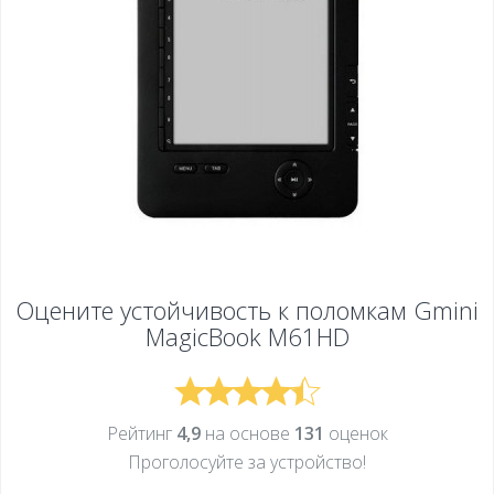
Оцените устойчивость к поломкам
Gmini
MagicBook M61HD
Рейтинг
4,9
на основе
131
оценок
Проголосуйте за устройcтво!