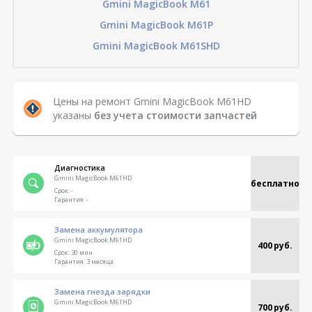
Gmini MagicBook M61
Gmini MagicBook M61P
Gmini MagicBook M61SHD
Цены на ремонт Gmini MagicBook M61HD
указаны
без учета стоимости запчастей
Диагностика
Gmini MagicBook M61HD
бесплатно
Срок:
-
Гарантия:
-
Замена аккумулятора
Gmini MagicBook M61HD
400 руб.
Срок:
30 мин
Гарантия:
3 месяца
Замена гнезда зарядки
Gmini MagicBook M61HD
700 руб.