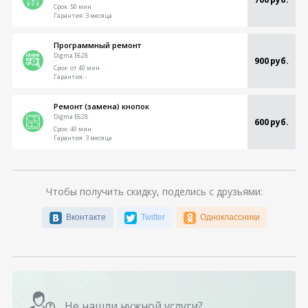
Срок:
50 мин
Гарантия:
3 месяца
Программный ремонт
Digma E628
900 руб.
Срок:
от 40 мин
Гарантия:
-
Ремонт (замена) кнопок
Digma E628
600 руб.
Срок:
40 мин
Гарантия:
3 месяца
Чтобы получить скидку, поделись с друзьями:
Вконтакте
Twitter
Одноклассники
Не нашли нужной услуги?