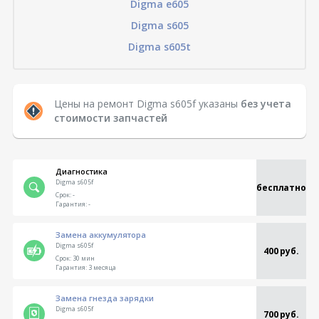
Digma e605
Digma s605
Digma s605t
Цены на ремонт Digma s605f указаны
без учета
стоимости запчастей
Диагностика
Digma s605f
бесплатно
Срок:
-
Гарантия:
-
Замена аккумулятора
Digma s605f
400 руб.
Срок:
30 мин
Гарантия:
3 месяца
Замена гнезда зарядки
Digma s605f
700 руб.